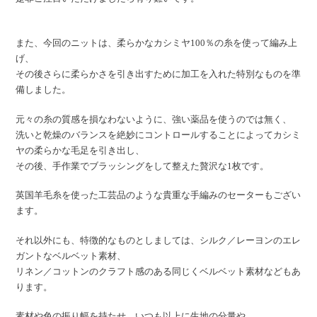
また、今回のニットは、柔らかなカシミヤ100％の糸を使って編み上
げ、
その後さらに柔らかさを引き出すために加工を入れた特別なものを準
備しました。
元々の糸の質感を損なわないように、強い薬品を使うのでは無く、
洗いと乾燥のバランスを絶妙にコントロールすることによってカシミ
ヤの柔らかな毛足を引き出し、
その後、手作業でブラッシングをして整えた贅沢な1枚です。
英国羊毛糸を使った工芸品のような貴重な手編みのセーターもござい
ます。
それ以外にも、特徴的なものとしましては、シルク／レーヨンのエレ
ガントなベルベット素材、
リネン／コットンのクラフト感のある同じくベルベット素材などもあ
ります。
素材や色の振り幅を持たせ、いつも以上に生地の分量や、