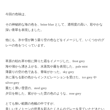
今回の色味は、
その神秘的な海の色を、brine blue として、透明度の高い、彩やかな
深い青翠を表現しました。
他にも、氷や雪が舞う曇り空の色などをイメージして、いくつかのグ
レーの色をつくっています。
草原の枯れ草や枝に降りた霜をイメージした、frost grey
海や湖から湧き上がる、水蒸気や霧を表現した、pale mist
薄曇りの空の色である、青味がかった、sky grey
氷に落ちる影の色からインスピレーションを受けた、ice grey や
silver grey
重たく厚い雪雲の、steel grey
夕日を映した、紫がかった雲の色のような、rose grey
とても狭い範囲の色幅の中ですが、
美しいモノトーンの世界を彩るたくさんのグレーを見ていただきたい