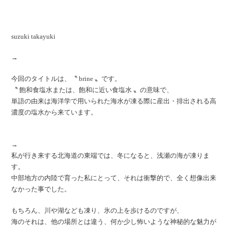
suzuki takayuki
→
今回のタイトルは、〝 brine 〟です。
〝 飽和食塩水または、飽和に近い食塩水 〟の意味で、
単語の由来は海洋学で用いられた海水が凍る際に産出・排出される高
濃度の塩水から来ています。
→
私が行き来する北海道の東端では、冬になると、浅瀬の海が凍りま
す。
中部地方の内陸で育った私にとって、それは衝撃的で、全く想像出来
なかった事でした。
もちろん、川や湖なども凍り、氷の上を歩けるのですが、
海のそれは、他の場所とは違う、何か少し怖いような神秘的な魅力が