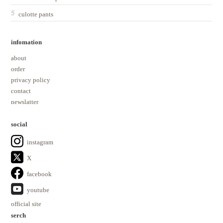
culotte pants
infomation
about
order
privacy policy
contact
newslatter
social
instagram
X
facebook
youtube
official site
serch