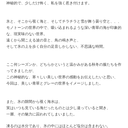
神秘的で、少しだけ怖く、私を強く惹き付けます。
氷と、そこから覗く海と、そしてチラチラと雪が舞う曇り空と、、、
モノトーンの世界の中で、吸い込まれるような深い青翠の海が印象的
な、現実味のない世界。
遠くから聞こえる波の音と、鳥の鳴き声と、
そして氷の上を歩く自分の足音しかしない、不思議な時間。
ここ何シーズンか、どちらかというと温かみがある秋冬の服たちを作
ってきましたが、
この神秘的な、寒々しい美しい世界の感動をお伝えしたいと思い、
今回は、美しい青翠とグレーの世界をイメージしました。
また、氷の隙間から覗く海水は、
実はいつも見ている海だったものとは少し違っていると聞き、
一層、その魅力に囚われてしまいました。
凍るのは水分であり、氷の中にはほとんど塩分は含まれない。