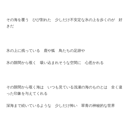
その海を覆う ひび割れた 少しだけ不安定な氷の上を歩くのが 好
きだ
氷の上に残っている 鹿や狐 鳥たちの足跡や
氷の隙間から覗く 吸い込まれそうな空間に 心惹かれる
その隙間から覗く海は いつも見ている浅瀬の海のものとは 全く違
った印象を与えてくれる
深海まで続いているような 少しだけ怖い 翠青の神秘的な世界