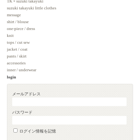
TK × suzuki takayuki
suzuki takayuki little clothes
message
shirt / blouse
one-piece / dress
knit
tops / cut sew
jacket / coat
pants / skirt
accessories
inner / underwear
login
メールアドレス
パスワード
ログイン情報を記憶