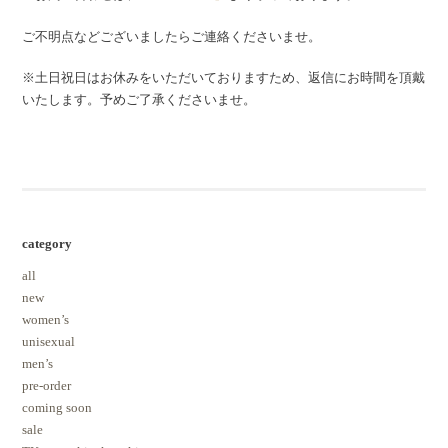
ご不明点などございましたらご連絡くださいませ。
※土日祝日はお休みをいただいておりますため、返信にお時間を頂戴
いたします。予めご了承くださいませ。
category
all
new
women’s
unisexual
men’s
pre-order
coming soon
sale