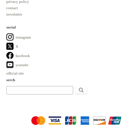
privacy policy
contact
newslatter
social
instagram
X
facebook
youtube
official site
serch
検
索: