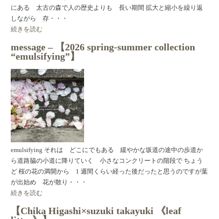
にある 太古の森で人の歴史よりも 長い期間 拡大と縮小を繰り返
しながら 存・・・
続きを読む
message – 【2026 spring-summer collection
“emulsifying”】
emulsifying それは どこにでもある 緩やかな坂道の途中の歩道か
ら道路脇の小道に降りていく 小さなコンクリートの階段で ちょう
ど 桜の花の満開から 1 週間くらい経った後だったと思うのですが葉
が出始め 花が散り・・・
続きを読む
【Chika Higashi×suzuki takayuki 《leaf