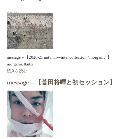
message – 【2020-21 autumn-winter collection “inorganic”】
inorganic &nbs・・・
続きを読む
message – 【菅田将暉と初セッション】