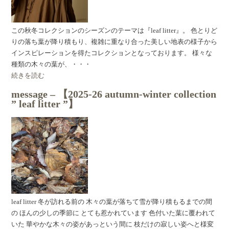
この秋冬コレクションのシーズンのテーマは『leaf litter』。 色とりど
りの落ち葉が降り積もり、複雑に重なり合った美しい地表の様子から
インスピレーションを得たコレクションとなっております。 様々な
種類の木々の葉が、・・・
続きを読む
message – 【2025-26 autumn-winter collection
” leaf litter ”】
leaf litter 冬が訪れる前の 木々の葉が落ちて雪が降り積もるまでの間
の ほんの少しの季節に とても惹かれています 色付いた葉に覆われて
いた 華やかな木々の姿があっという間に 枝だけの寂しい姿へと様変