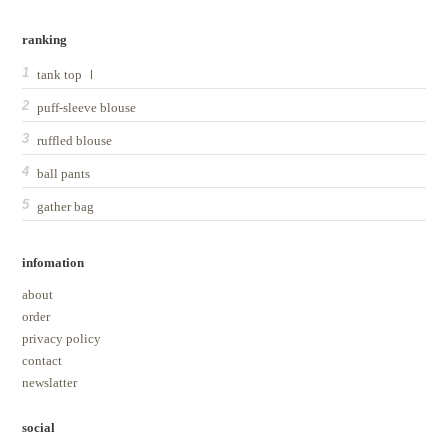
ranking
tank top Ⅰ
puff-sleeve blouse
ruffled blouse
ball pants
gather bag
infomation
about
order
privacy policy
contact
newslatter
social