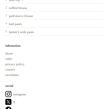
ruffled blouse
puff-sleeve blouse
ball pants
farmer’s wide pants
infomation
about
order
privacy policy
contact
newslatter
social
instagram
X