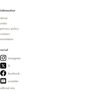
infomation
about
order
privacy policy
contact
newslatter
social
instagram
X
facebook
youtube
official site