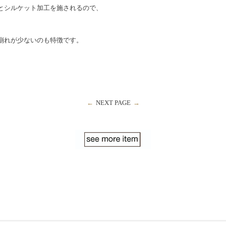
とシルケット加工を施されるので、
、
崩れが少ないのも特徴です。
←
NEXT PAGE
→