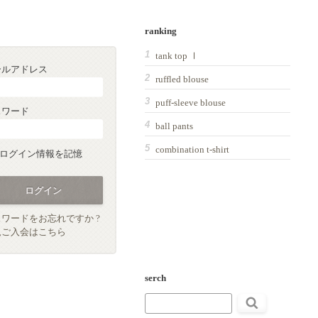
ranking
tank top Ⅰ
ールアドレス
ruffled blouse
puff-sleeve blouse
スワード
ball pants
combination t-shirt
ログイン情報を記憶
ワードをお忘れですか ?
規ご入会はこちら
serch
検
索: