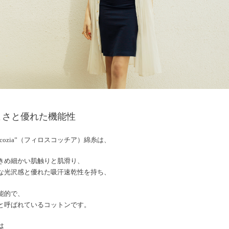
よさと優れた機能性
oscozia”（フィロスコッチア）綿糸は、
きめ細かい肌触りと肌滑り、
な光沢感と優れた吸汗速乾性を持ち、
能的で、
と呼ばれているコットンです。
”は