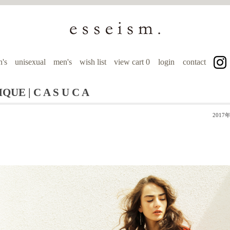
's
unisexual
men's
wish list
view cart
0
login
contact
UE | C A S U C A
2017