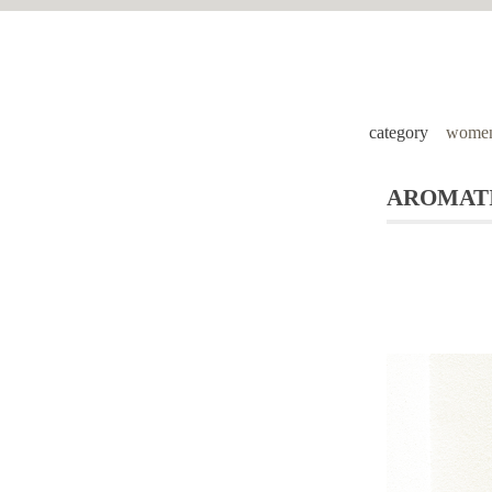
category
women
AROMATIQ