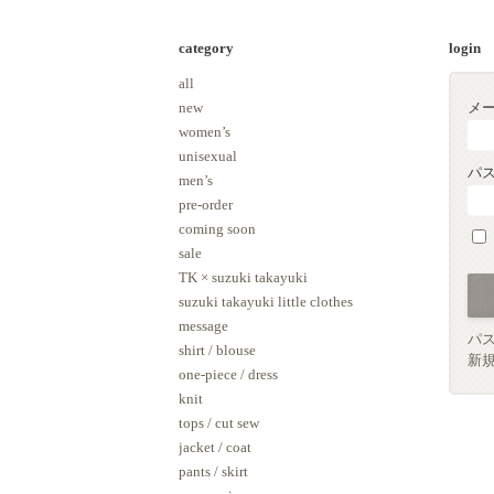
category
login
all
new
メ
women’s
unisexual
パ
men’s
pre-order
coming soon
sale
TK × suzuki takayuki
suzuki takayuki little clothes
message
パス
shirt / blouse
新
one-piece / dress
knit
tops / cut sew
jacket / coat
pants / skirt