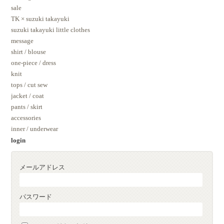
sale
TK × suzuki takayuki
suzuki takayuki little clothes
message
shirt / blouse
one-piece / dress
knit
tops / cut sew
jacket / coat
pants / skirt
accessories
inner / underwear
login
メールアドレス
パスワード