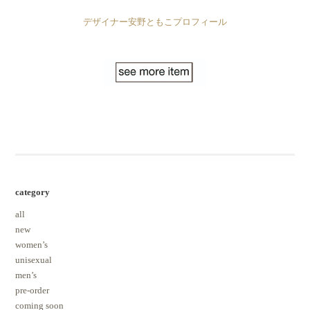
デザイナー安野ともこプロフィール
category
all
new
women’s
unisexual
men’s
pre-order
coming soon