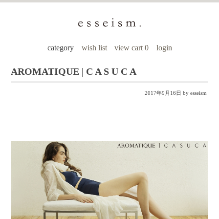
category
wish list
view cart 0
login
AROMATIQUE | C A S U C A
2017年9月16日
by esseism