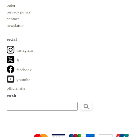
order
privacy policy
contact
newslatter
social
instagram
X
facebook
youtube
official site
serch
検
索: