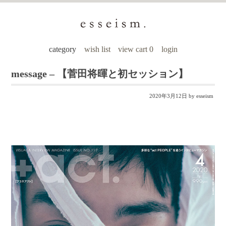
category
wish list
view cart 0
login
message – 【菅田将暉と初セッション】
2020年3月12日
by esseism