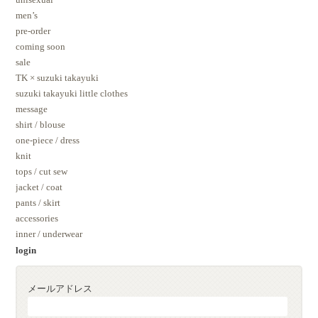
men’s
pre-order
coming soon
sale
TK × suzuki takayuki
suzuki takayuki little clothes
message
shirt / blouse
one-piece / dress
knit
tops / cut sew
jacket / coat
pants / skirt
accessories
inner / underwear
login
メールアドレス