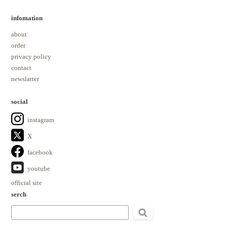
infomation
about
order
privacy policy
contact
newslatter
social
instagram
X
facebook
youtube
official site
serch
検
索: