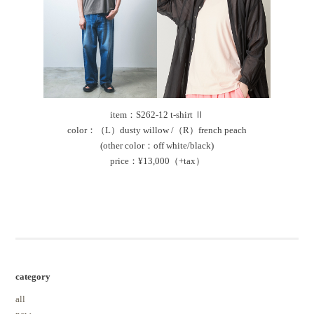
item：S262-12 t-shirt Ⅱ
color：（L）dusty willow /（R）french peach
(other color：off white/black)
price：¥13,000（+tax）
category
all