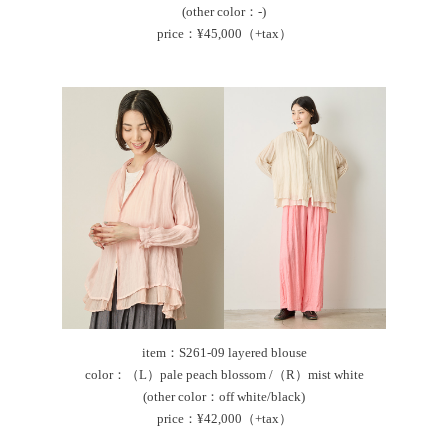
(other color：-)
price：¥45,000（+tax）
item：S261-09 layered blouse
color：（L）pale peach blossom /（R）mist white
(other color：off white/black)
price：¥42,000（+tax）