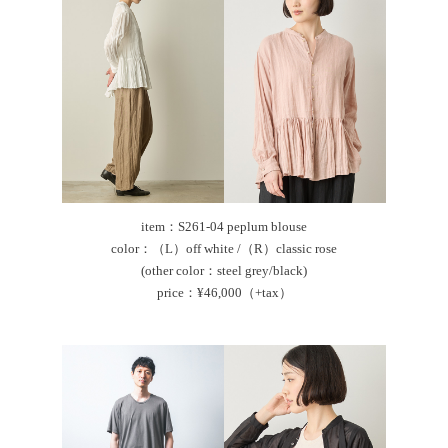
item：S261-04 peplum blouse
color：（L）off white /（R）classic rose
(other color：steel grey/black)
price：¥46,000（+tax）