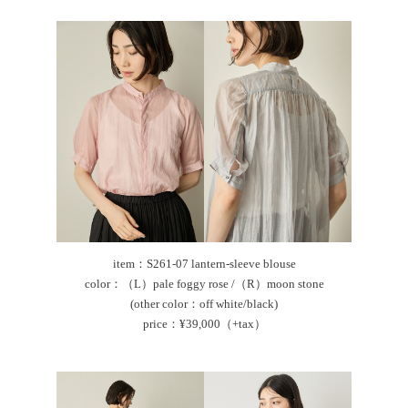
item：S261-07 lantern-sleeve blouse
color：（L）pale foggy rose /（R）moon stone
(other color：off white/black)
price：¥39,000（+tax）