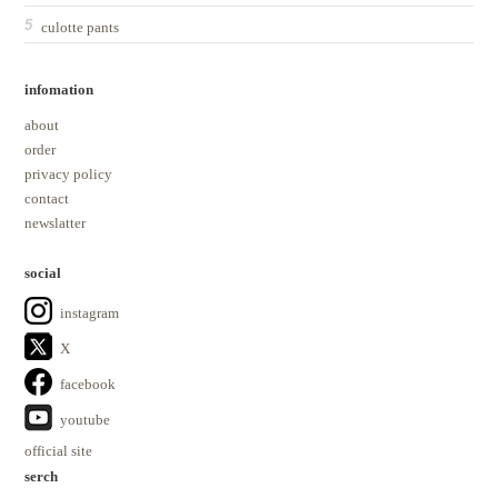
culotte pants
infomation
about
order
privacy policy
contact
newslatter
social
instagram
X
facebook
youtube
official site
serch