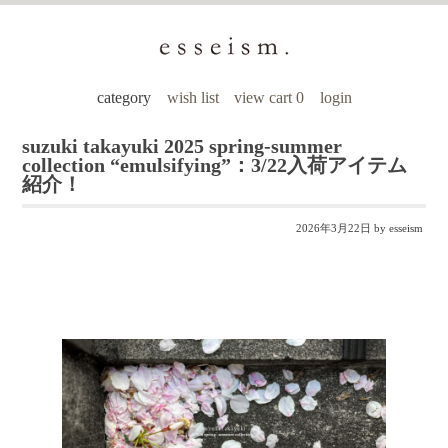
category
wish list
view cart 0
login
suzuki takayuki 2025 spring-summer
collection “emulsifying”：3/22入荷アイテム
紹介！
2026年3月22日
by esseism