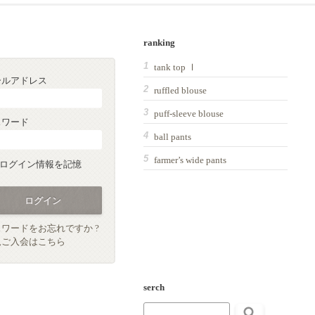
ranking
tank top Ⅰ
ールアドレス
ruffled blouse
puff-sleeve blouse
スワード
ball pants
farmer’s wide pants
ログイン情報を記憶
ワードをお忘れですか ?
規ご入会はこちら
serch
検