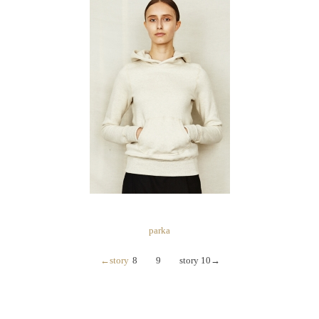
parka
←story
8 9 story 10→