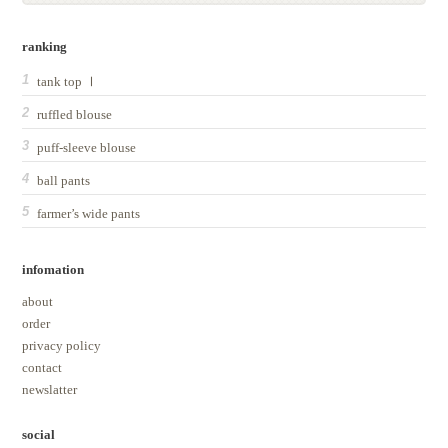
ranking
tank top Ⅰ
ruffled blouse
puff-sleeve blouse
ball pants
farmer’s wide pants
infomation
about
order
privacy policy
contact
newslatter
social