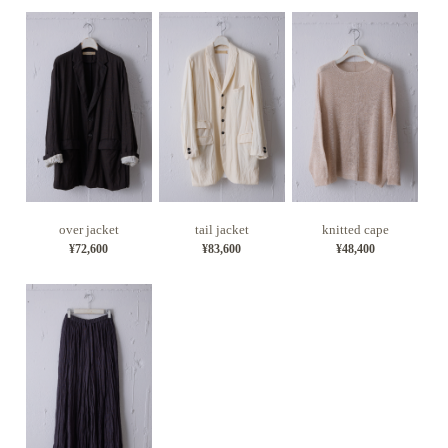
over jacket
tail jacket
knitted cape
¥72,600
¥83,600
¥48,400