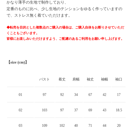
かなり薄手の生地で制作しており、
定番のものに比べ、少し生地のテンションをゆるく作っていますの
で、ストレス無く着ていただけます。
◆
転売を目的とした複数点のご購入の場合は、ご購入自体をお断りさせていただ
くこともございます。
皆様にお楽しみいただけますよう、ご配慮のあるご利用をお願い申し上げます。
【size (cm)】
バスト
着丈
肩幅
袖丈
袖幅
袖口
01
97
92
34
67
42
17
02
103
97
37
69
43
18.5
03
109
102
40
71
44
20