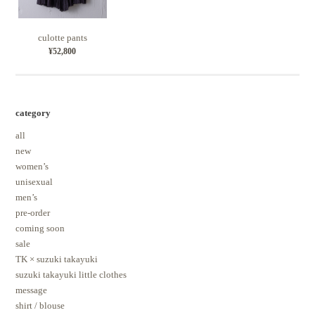
culotte pants
¥52,800
category
all
new
women’s
unisexual
men’s
pre-order
coming soon
sale
TK × suzuki takayuki
suzuki takayuki little clothes
message
shirt / blouse