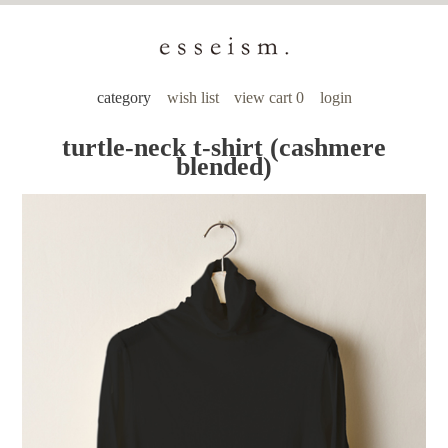
category
wish list
view cart 0
login
turtle-neck t-shirt (cashmere
blended)