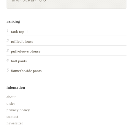
ranking
tank top Ⅰ
ruffled blouse
puff-sleeve blouse
ball pants
farmer’s wide pants
infomation
about
order
privacy policy
contact
newslatter