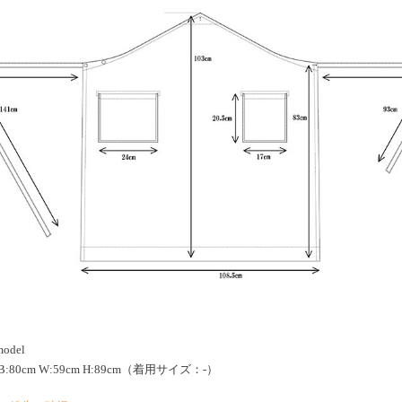
model
m B:80cm W:59cm H:89cm（着用サイズ：-）