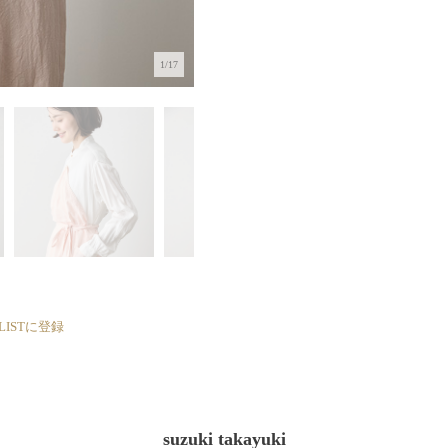
1/17
 LISTに登録
suzuki takayuki