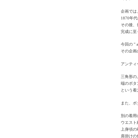
企画では
1870
その後、
完成に至
今回の ” a
その企画
アンティ
三角形の
端のボタ
という着
また、ボ
別の着用
ウエスト
上身頃の
肩掛けの