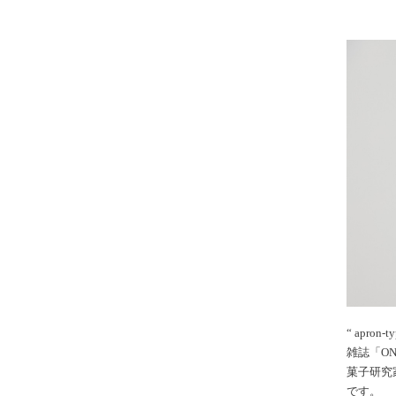
“ apron-t
雑誌「ON
菓子研究家
です。