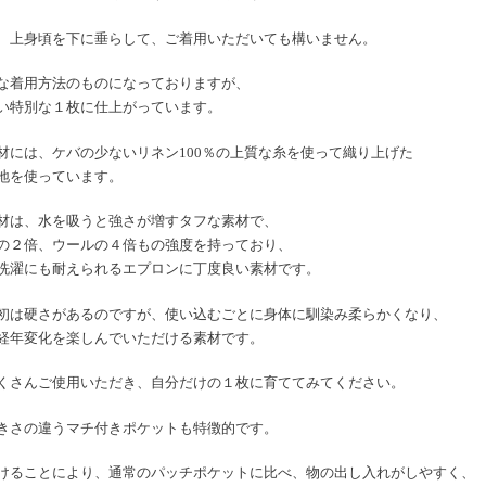
、上身頃を下に垂らして、ご着用いただいても構いません。
な着用方法のものになっておりますが、
い特別な１枚に仕上がっています。
材には、ケバの少ないリネン100％の上質な糸を使って織り上げた
地を使っています。
材は、水を吸うと強さが増すタフな素材で、
の２倍、ウールの４倍もの強度を持っており、
洗濯にも耐えられるエプロンに丁度良い素材です。
初は硬さがあるのですが、使い込むごとに身体に馴染み柔らかくなり、
経年変化を楽しんでいただける素材です。
くさんご使用いただき、自分だけの１枚に育ててみてください。
きさの違うマチ付きポケットも特徴的です。
けることにより、通常のパッチポケットに比べ、物の出し入れがしやすく、