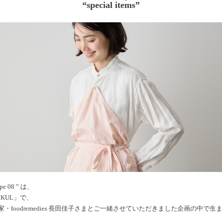
“special items”
ype 08 ” は、
KUL」で、
・foodremedies 長田佳子さまとご一緒させていただきました企画の中で生