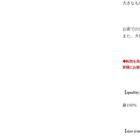
大きなも
お家での
また、大
◆
転売を目
皆様にお楽
【qualit
麻100%
【size (c