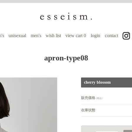
's
unisexual
men's
wish list
view cart
0
login
contact
apron-type08
cherry blossom
販売価格
(税込)
在庫状態