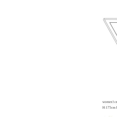
women’s 
H:175c