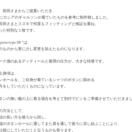
、長田さまからご提案いただき、
年代にロシアのギャルソンが着ていたものを参考に制作致しました。
長田さまとスズキで何度もフィッティングと検証を重ね、
った特別な１枚です。
pron-type 08 ”は、
のものから更に少し変更を加えたものになります。
ーク感のあるディティールと着用の仕方が、大きな特徴です。
上身頃は、
ンホールを、ご自身が着ているシャツのボタンに留める
方をしていただくものになっています。
タンの無い服の上に着る場合を考えて別付でピンをご準備させていただきま
の方法として、
紐の長い方を後ろから回し、
端のボタンホールに通してまた肩を通して後ろに戻し結ぶことにより、
仕様にしていただくと云うものも有ります。