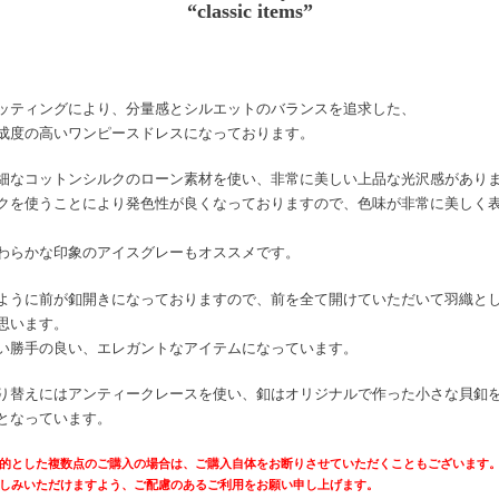
“classic items”
ッティングにより、分量感とシルエットのバランスを追求した、
成度の高いワンピースドレスになっております。
細なコットンシルクのローン素材を使い、非常に美しい上品な光沢感があり
クを使うことにより発色性が良くなっておりますので、色味が非常に美しく
わらかな印象のアイスグレーもオススメです。
ように前が釦開きになっておりますので、前を全て開けていただいて羽織と
思います。
い勝手の良い、エレガントなアイテムになっています。
り替えにはアンティークレースを使い、釦はオリジナルで作った小さな貝釦
となっています。
的とした複数点のご購入の場合は、ご購入自体をお断りさせていただくこともございます
しみいただけますよう、ご配慮のあるご利用をお願い申し上げます。