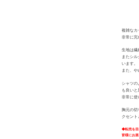
複雑なカ
非常に完
生地は繊
またシル
います。
また、や
シャツの
も良いと
非常に使
胸元の切
クセント
◆
転売を目
皆様にお楽