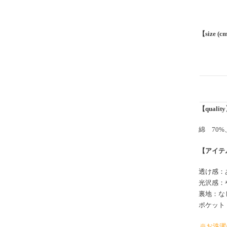
【size (c
【qualit
綿 70%
【アイテ
透け感：
光沢感：
裏地：な
ポケット
※お洗濯