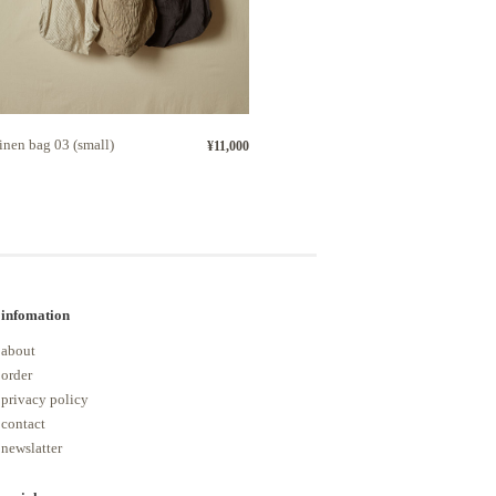
linen bag 03 (small)
¥11,000
infomation
about
order
privacy policy
contact
newslatter