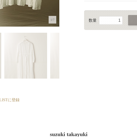
1/7
数量
 LISTに登録
suzuki takayuki