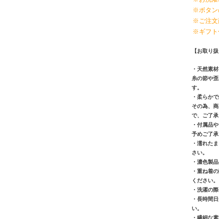
※ボタン
※ご注文
※ギフト
【お取り扱
・天然素材
糸の節や歪
す。
・柔らかで
その為、商
で、ご了承
・付属品や
予めご了承
・濡れたま
さい。
・濃色製品
・重ね着の
ください。
・洗濯の際
・長時間日
い。
・繊細な素