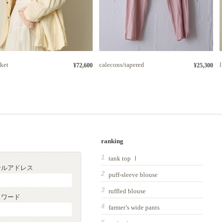
cket
calecons/tapered
¥72,600
¥25,300
ranking
tank top Ⅰ
ールアドレス
puff-sleeve blouse
ruffled blouse
スワード
farmer’s wide pants