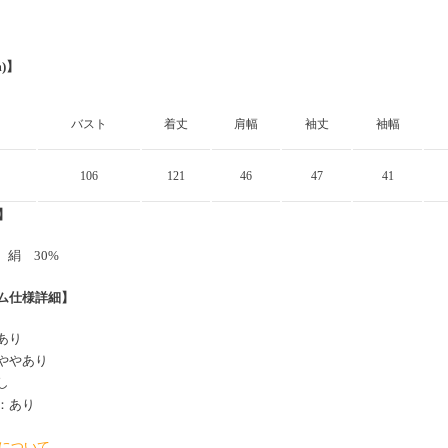
m)】
バスト
着丈
肩幅
袖丈
袖幅
106
121
46
47
41
y】
、絹 30%
ム仕様詳細】
あり
ややあり
し
：あり
について