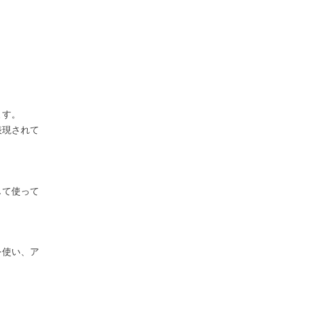
ます。
表現されて
して使って
を使い、ア
。