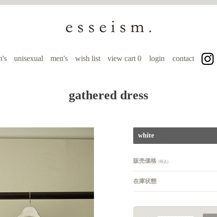
's
unisexual
men's
wish list
view cart
0
login
contact
gathered dress
white
販売価格
(税込)
在庫状態