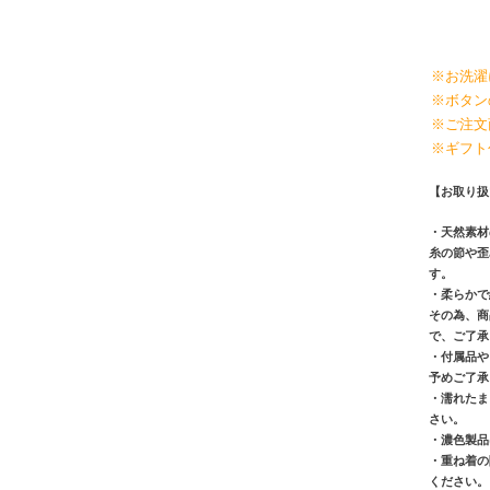
※お洗濯
※ボタン
※ご注文
※ギフト
【お取り扱
・天然素材
糸の節や歪
す。
・柔らかで
その為、商
で、ご了承
・付属品や
予めご了承
・濡れたま
さい。
・濃色製品
・重ね着の
ください。