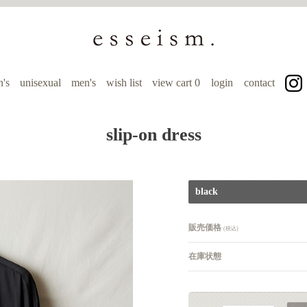
's
unisexual
men's
wish list
view cart
0
login
contact
slip-on dress
black
販売価格
(税込)
在庫状態