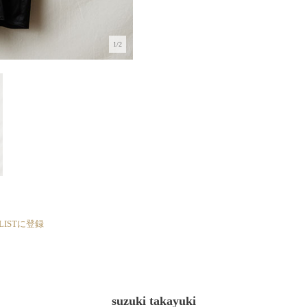
1/2
 LISTに登録
suzuki takayuki