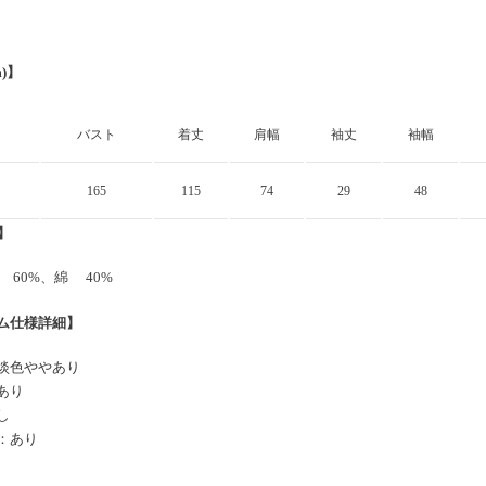
m)】
バスト
着丈
肩幅
袖丈
袖幅
165
115
74
29
48
y】
 60%、綿 40%
ム仕様詳細】
淡色ややあり
あり
し
：あり