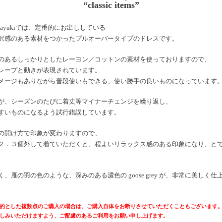
“classic items”
 takayukiでは、定番的にお出ししている
沢感のある素材をつかったプルオーバータイプのドレスです。
のあるしっかりとしたレーヨン／コットンの素材を使っておりますので、
レープと動きが表現されています。
メージもありながら普段使いもできる、使い勝手の良いものになっています
が、シーズンのたびに着丈等マイナーチェンジを繰り返し、
すいものになるよう試行錯誤しています。
の開け方で印象が変わりますので、
２．３個外して着ていただくと、程よいリラックス感のある印象になり、と
、雁の羽の色のような、深みのある濃色の goose grey が、非常に美しく仕
的とした複数点のご購入の場合は、ご購入自体をお断りさせていただくこともございます
しみいただけますよう、ご配慮のあるご利用をお願い申し上げます。