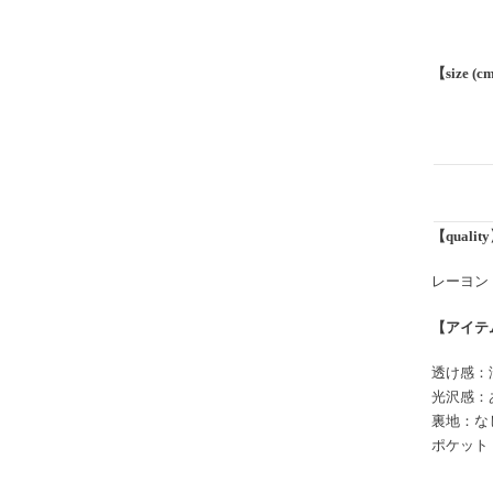
【size (c
【qualit
レーヨン
【アイテ
透け感：
光沢感：
裏地：な
ポケット