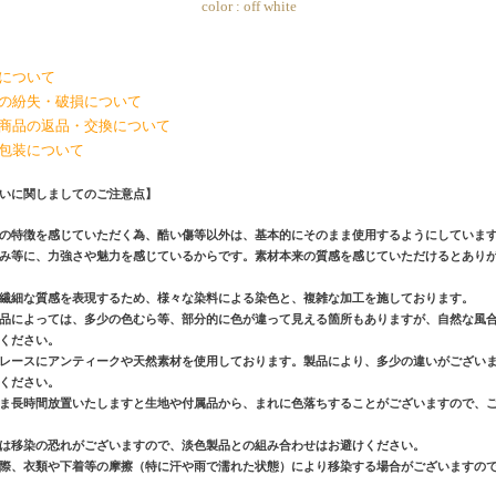
color : off white
について
の紛失・破損について
商品の返品・交換について
包装について
いに関しましてのご注意点】
の特徴を感じていただく為、酷い傷等以外は、基本的にそのまま使用するようにしていま
み等に、力強さや魅力を感じているからです。素材本来の質感を感じていただけるとあり
繊細な質感を表現するため、様々な染料による染色と、複雑な加工を施しております。
品によっては、多少の色むら等、部分的に色が違って見える箇所もありますが、自然な風
ください。
レースにアンティークや天然素材を使用しております。製品により、多少の違いがござい
ください。
ま長時間放置いたしますと生地や付属品から、まれに色落ちすることがございますので、
は移染の恐れがございますので、淡色製品との組み合わせはお避けください。
際、衣類や下着等の摩擦（特に汗や雨で濡れた状態）により移染する場合がございますの