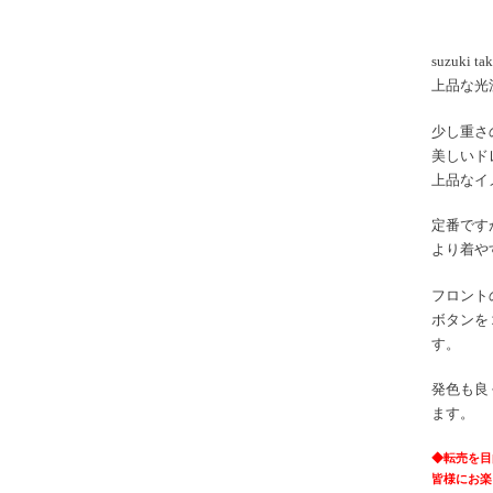
suzuki
上品な光
少し重さ
美しいド
上品なイ
定番です
より着や
フロント
ボタンを
す。
発色も良く
ます。
◆
転売を目
皆様にお楽