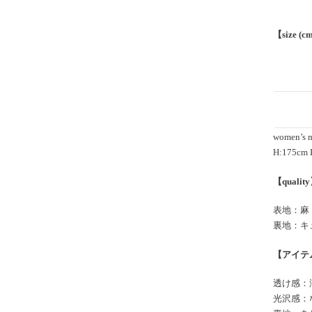
【size (c
women’s 
H:175c
【qualit
表地：麻 
裏地：キ
【アイテ
透け感：
光沢感：