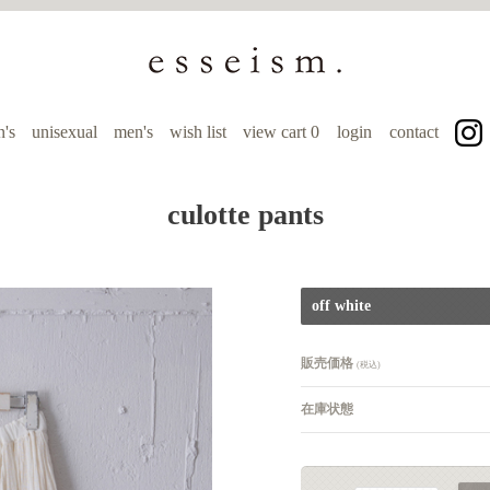
's
unisexual
men's
wish list
view cart
0
login
contact
culotte pants
off white
販売価格
(税込)
在庫状態