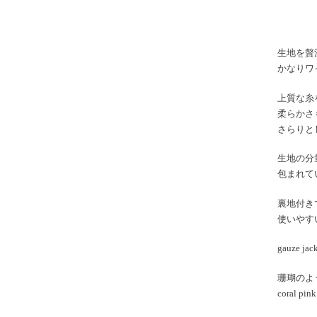
生地を贅
かなりワ
上質な糸
柔らかさ
さらりと
生地の分
包まれて
裏地付き
使いやす
gauze
珊瑚のよ
coral