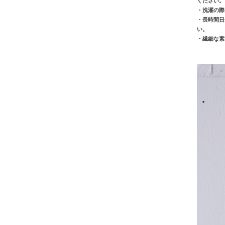
ください。
・洗濯の際
・長時間日
い。
・繊細な素