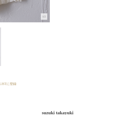
1/2
 LISTに登録
suzuki takayuki