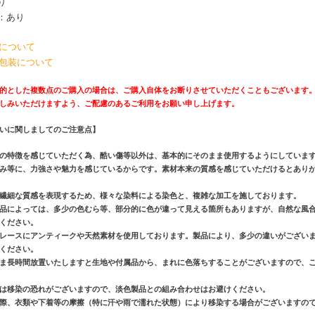
り
：あり
について
包装について
的とした複数点のご購入の場合は、ご購入自体をお断りさせていただくこともございます
しみいただけますよう、ご配慮のあるご利用をお願い申し上げます。
いに関しましてのご注意点】
の特徴を感じていただく為、酷い傷等以外は、基本的にそのまま使用するようにしていま
み等に、力強さや魅力を感じているからです。素材本来の質感を感じていただけるとあり
繊細な質感を表現するため、様々な染料による染色と、複雑な加工を施しております。
品によっては、多少の色むら等、部分的に色が違って見える箇所もありますが、自然な風
ください。
レースにアンティークや天然素材を使用しております。製品により、多少の違いがござい
ください。
ま長時間放置いたしますと生地や付属品から、まれに色落ちすることがございますので、
は移染の恐れがございますので、淡色製品との組み合わせはお避けください。
際、衣類や下着等の摩擦（特に汗や雨で濡れた状態）により移染する場合がございますの