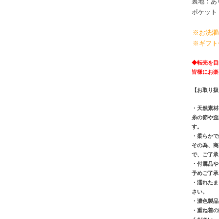
裏地：あ
ポケット
※お洗濯
※ギフト
◆
転売を目
皆様にお楽
【お取り扱
・天然素材
糸の節や歪
す。
・柔らかで
その為、商
で、ご了承
・付属品や
予めご了承
・濡れたま
さい。
・濃色製品
・重ね着の