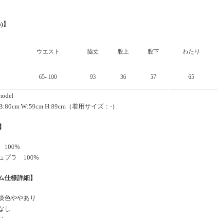
m)】
ウエスト
脇丈
股上
股下
わたり
65- 100
93
36
57
65
model
m B:80cm W:59cm H:89cm（着用サイズ：-）
y】
100%
ュプラ 100%
ム仕様詳細】
淡色ややあり
なし