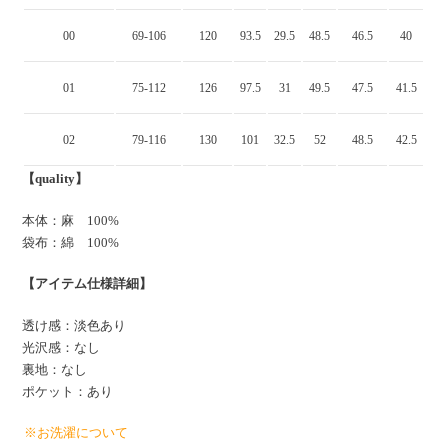
00
69-106
120
93.5
29.5
48.5
46.5
40
01
75-112
126
97.5
31
49.5
47.5
41.5
02
79-116
130
101
32.5
52
48.5
42.5
【quality】
本体：麻 100%
袋布：綿 100%
【アイテム仕様詳細】
透け感：淡色あり
光沢感：なし
裏地：なし
ポケット：あり
※お洗濯について