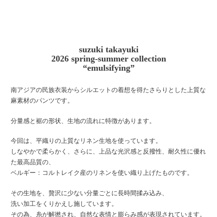
suzuki takayuki
2026 spring-summer collection
“emulsifying”
南アジアの民族衣装からシルエットの着想を得たさらりとした上質な
麻素材のパンツです。
分量感と裾の形状、生地の流れに特徴があります。
今回は、平織りの上質なリネン生地を使っています。
しなやかで柔らかく、さらに、上品な光沢感と反撥性、耐久性に優れ
た最高品質の、
ベルギー：コルトレイク産のリネンを使い織り上げたものです。
その生地を、贅沢に少ない分量ごとに長時間揉み込み、
洗い加工をくりかえし施しています。
その為、糸が解撚され、自然な表情と膨らみ感が表現されています。