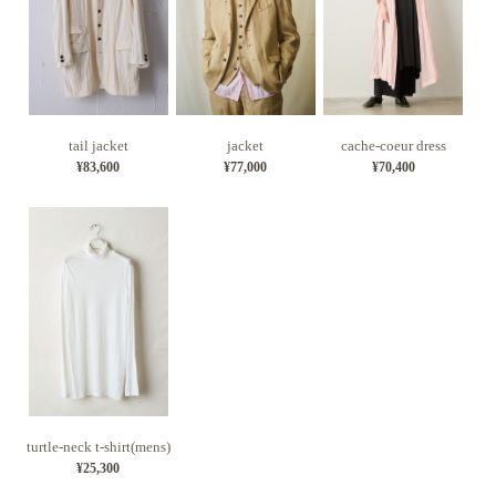
tail jacket
jacket
cache-coeur dress
¥83,600
¥77,000
¥70,400
turtle-neck t-shirt(mens)
¥25,300