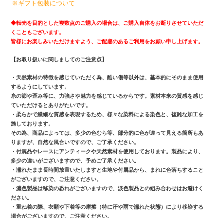
※ギフト包装について
◆
転売を目的とした複数点のご購入の場合は、ご購入自体をお断りさせていただ
くこともございます。
皆様にお楽しみいただけますよう、ご配慮のあるご利用をお願い申し上げます。
【お取り扱いに関しましてのご注意点】
・天然素材の特徴を感じていただく為、酷い傷等以外は、基本的にそのまま使用
するようにしています。
糸の節や歪み等に、力強さや魅力を感じているからです。素材本来の質感を感じ
ていただけるとありがたいです。
・柔らかで繊細な質感を表現するため、様々な染料による染色と、複雑な加工を
施しております。
その為、商品によっては、多少の色むら等、部分的に色が違って見える箇所もあ
りますが、自然な風合いですので、ご了承ください。
・付属品やレースにアンティークや天然素材を使用しております。製品により、
多少の違いがございますので、予めご了承ください。
・濡れたまま長時間放置いたしますと生地や付属品から、まれに色落ちすること
がございますので、ご注意ください。
・濃色製品は移染の恐れがございますので、淡色製品との組み合わせはお避けく
ださい。
・重ね着の際、衣類や下着等の摩擦（特に汗や雨で濡れた状態）により移染する
場合がございますので、ご注意ください。