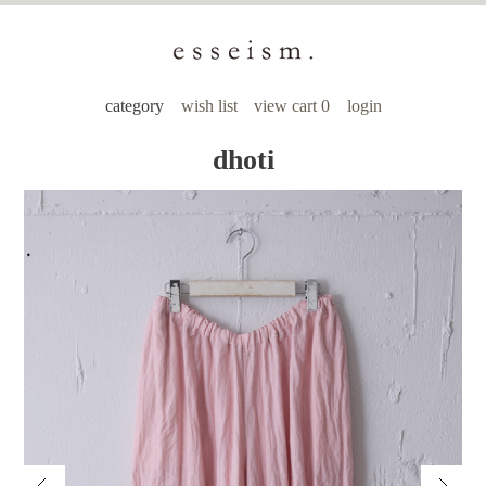
category
wish list
view cart 0
login
dhoti