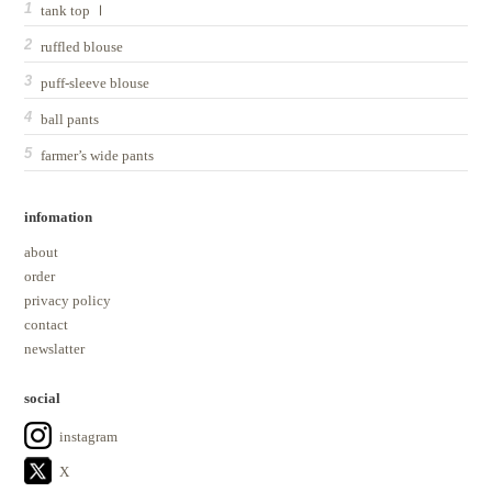
tank top Ⅰ
ruffled blouse
puff-sleeve blouse
ball pants
farmer’s wide pants
infomation
about
order
privacy policy
contact
newslatter
social
instagram
X