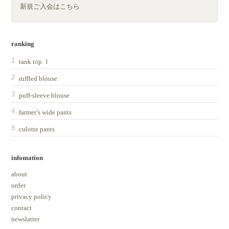
新規ご入会はこちら
ranking
tank top Ⅰ
ruffled blouse
puff-sleeve blouse
farmer’s wide pants
culotte pants
infomation
about
order
privacy policy
contact
newslatter