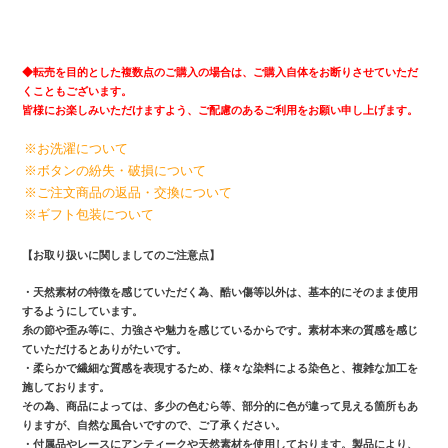
◆
転売を目的とした複数点のご購入の場合は、ご購入自体をお断りさせていただ
くこともございます。
皆様にお楽しみいただけますよう、ご配慮のあるご利用をお願い申し上げます。
※お洗濯について
※ボタンの紛失・破損について
※ご注文商品の返品・交換について
※ギフト包装について
【お取り扱いに関しましてのご注意点】
・天然素材の特徴を感じていただく為、酷い傷等以外は、基本的にそのまま使用
するようにしています。
糸の節や歪み等に、力強さや魅力を感じているからです。素材本来の質感を感じ
ていただけるとありがたいです。
・柔らかで繊細な質感を表現するため、様々な染料による染色と、複雑な加工を
施しております。
その為、商品によっては、多少の色むら等、部分的に色が違って見える箇所もあ
りますが、自然な風合いですので、ご了承ください。
・付属品やレースにアンティークや天然素材を使用しております。製品により、