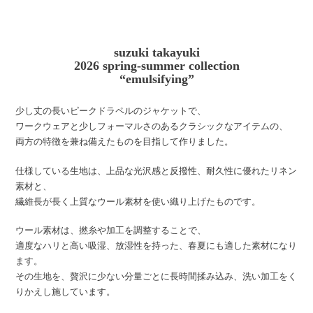
suzuki takayuki
2026 spring-summer collection
“emulsifying”
少し丈の長いピークドラペルのジャケットで、
ワークウェアと少しフォーマルさのあるクラシックなアイテムの、
両方の特徴を兼ね備えたものを目指して作りました。
仕様している生地は、上品な光沢感と反撥性、耐久性に優れたリネン
素材と、
繊維長が長く上質なウール素材を使い織り上げたものです。
ウール素材は、撚糸や加工を調整することで、
適度なハリと高い吸湿、放湿性を持った、春夏にも適した素材になり
ます。
その生地を、贅沢に少ない分量ごとに長時間揉み込み、洗い加工をく
りかえし施しています。