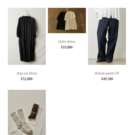
little dress
¥19,800
slip-on dress
denim pants IV
¥52,800
¥49,500