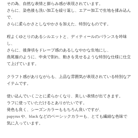
その為、自然な表情と膨らみ感が表現されています。
さらに、染色後も洗い加工を繰り返し、エアー加工で生地を揉み込ん
で、
さらに柔らかさとしなやかさを加えた、特別なものです。
程よくゆとりのあるシルエットと、ディティールのバランスを吟味
し、
さらに、後身頃をドレープ感のあるしなやかな生地にし、
燕尾服のように、中央で割れ、動きを見せるような特別な仕様に仕立
て上げています。
クラフト感がありながらも、上品な雰囲気が表現されている特別なア
イテムです。
使い込んでいくごとに柔らかくなり、美しい表情が出てきます。
ラフに使っていただけるとありがたいです。
発色も良く、シーズンカラーももちろん良いですが、
papyrus や、black などのベーシックカラーも、とても繊細な色味で
気に入っています。