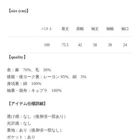
【size (cm)】
バスト
着丈
肩幅
袖丈
袖幅
袖口
109
75.5
42
58
39
24
【quality】
表：麻 70%、毛 30%
後裾・後ヨーク裏：レーヨン 95%、絹 5%
身頃裏：綿 100%
袖裏・袋布：キュプラ 100%
【アイテム仕様詳細】
透け感：なし（後身頃一部あり）
光沢感：なし
裏地：あり（後身頃一部なし）
ポケット：あり