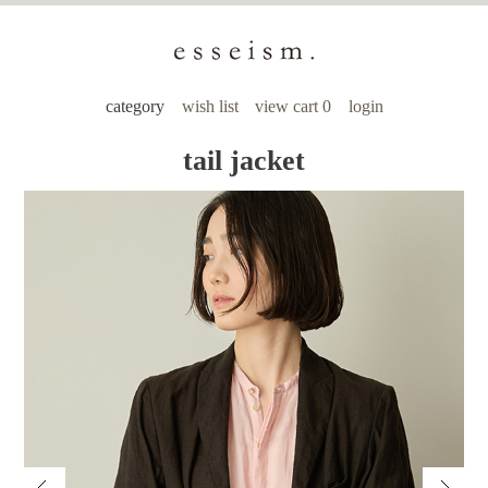
category
wish list
view cart 0
login
tail jacket