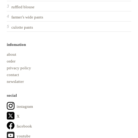
ruffled blouse
farmer’s wide pants
culotte pants
infomation
about
order
privacy policy
contact
newslatter
social
instagram
X
facebook
youtube