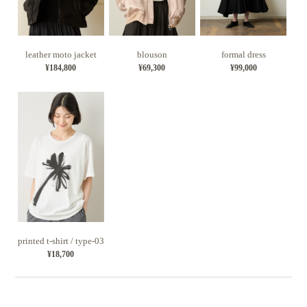
leather moto jacket
blouson
formal dress
¥184,800
¥69,300
¥99,000
printed t-shirt / type-03
¥18,700