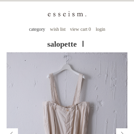
category
wish list
view cart 0
login
salopette Ⅰ