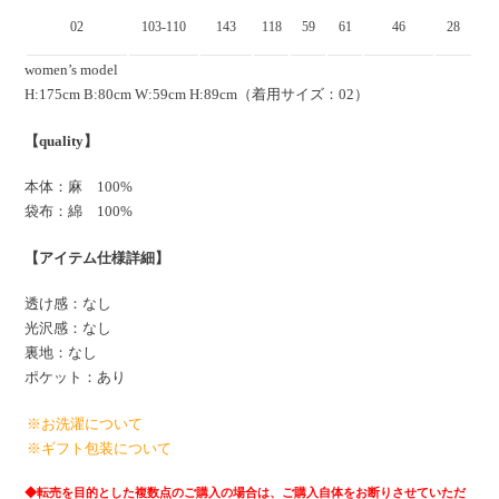
02
103-110
143
118
59
61
46
28
women’s model
H:175cm B:80cm W:59cm H:89cm（着用サイズ：02）
【quality】
本体：麻 100%
袋布：綿 100%
【アイテム仕様詳細】
透け感：なし
光沢感：なし
裏地：なし
ポケット：あり
※お洗濯について
※ギフト包装について
◆
転売を目的とした複数点のご購入の場合は、ご購入自体をお断りさせていただ