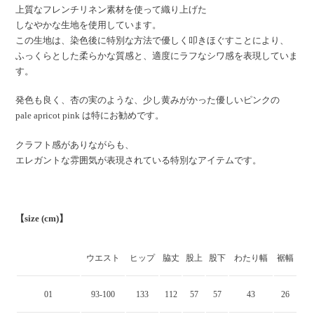
上質なフレンチリネン素材を使って織り上げた
しなやかな生地を使用しています。
この生地は、染色後に特別な方法で優しく叩きほぐすことにより、
ふっくらとした柔らかな質感と、適度にラフなシワ感を表現していま
す。
発色も良く、杏の実のような、少し黄みがかった優しいピンクの
pale apricot pink は特にお勧めです。
クラフト感がありながらも、
エレガントな雰囲気が表現されている特別なアイテムです。
【size (cm)】
ウエスト
ヒップ
脇丈
股上
股下
わたり幅
裾幅
01
93-100
133
112
57
57
43
26