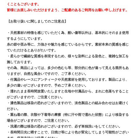
くこともございます。
皆様にお楽しみいただけますよう、ご配慮のあるご利用をお願い申し上げます。
【お取り扱いに関しましてのご注意点】
・天然素材の特徴を感じていただく為、酷い傷等以外は、基本的にそのまま使用
するようにしています。
糸の節や歪み等に、力強さや魅力を感じているからです。素材本来の質感を感じ
ていただけるとありがたいです。
・柔らかで繊細な質感を表現するため、様々な染料による染色と、複雑な加工を
施しております。
その為、商品によっては、多少の色むら等、部分的に色が違って見える箇所もあ
りますが、自然な風合いですので、ご了承ください。
・付属品やレースにアンティークや天然素材を使用しております。製品により、
多少の違いがございますので、予めご了承ください。
・濡れたまま長時間放置いたしますと生地や付属品から、まれに色落ちすること
がございますので、ご注意ください。
・濃色製品は移染の恐れがございますので、淡色製品との組み合わせはお避けく
ださい。
・重ね着の際、衣類や下着等の摩擦（特に汗や雨で濡れた状態）により移染する
場合がございますので、ご注意ください。
・洗濯の際は移染の恐れがございますので、必ず単独洗いをしてください。
・長時間日光に晒すことで、日焼け等により色が変化してしまう可能性がござい