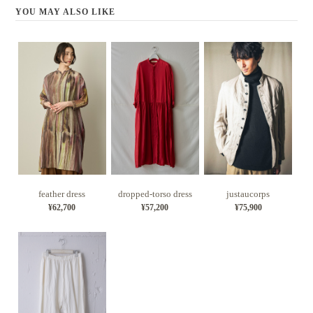
YOU MAY ALSO LIKE
feather dress
dropped-torso dress
justaucorps
¥62,700
¥57,200
¥75,900