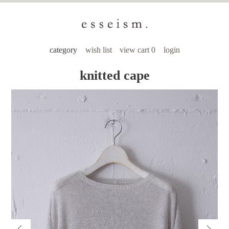
category
wish list
view cart 0
login
knitted cape