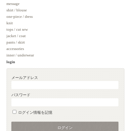
message
shirt / blouse
one-piece / dress
knit
tops / cut sew
jacket / coat
pants / skirt
accessories
inner / underwear
login
メールアドレス
パスワード
ログイン情報を記憶