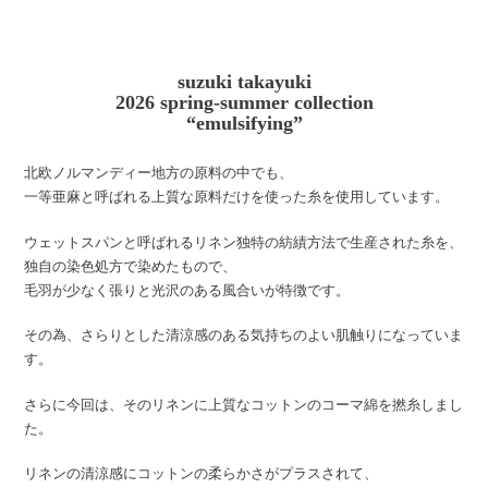
suzuki takayuki
2026 spring-summer collection
“emulsifying”
北欧ノルマンディー地方の原料の中でも、
一等亜麻と呼ばれる上質な原料だけを使った糸を使用しています。
ウェットスパンと呼ばれるリネン独特の紡績方法で生産された糸を、
独自の染色処方で染めたもので、
毛羽が少なく張りと光沢のある風合いが特徴です。
その為、さらりとした清涼感のある気持ちのよい肌触りになっていま
す。
さらに今回は、そのリネンに上質なコットンのコーマ綿を撚糸しまし
た。
リネンの清涼感にコットンの柔らかさがプラスされて、