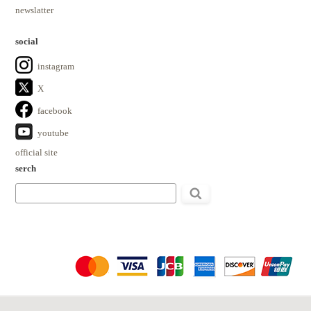
newslatter
social
instagram
X
facebook
youtube
official site
serch
検
索: