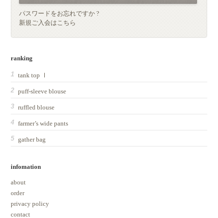
パスワードをお忘れですか ?
新規ご入会はこちら
ranking
tank top Ⅰ
puff-sleeve blouse
ruffled blouse
farmer’s wide pants
gather bag
infomation
about
order
privacy policy
contact