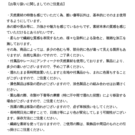
【お取り扱いに関しましてのご注意点】
・天然素材の特徴を感じていただく為、酷い傷等以外は、基本的にそのまま使用
するようにしています。
糸の節や歪み等に、力強さや魅力を感じているからです。素材本来の質感を感じ
ていただけるとありがたいです。
・柔らかで繊細な質感を表現するため、様々な染料による染色と、複雑な加工を
施しております。
その為、商品によっては、多少の色むら等、部分的に色が違って見える箇所もあ
りますが、自然な風合いですので、ご了承ください。
・付属品やレースにアンティークや天然素材を使用しております。製品により、
多少の違いがございますので、予めご了承ください。
・濡れたまま長時間放置いたしますと生地や付属品から、まれに色落ちすること
がございますので、ご注意ください。
・濃色製品は移染の恐れがございますので、淡色製品との組み合わせはお避けく
ださい。
・重ね着の際、衣類や下着等の摩擦（特に汗や雨で濡れた状態）により移染する
場合がございますので、ご注意ください。
・洗濯の際は移染の恐れがございますので、必ず単独洗いをしてください。
・長時間日光に晒すことで、日焼け等により色が変化してしまう可能性がござい
ます。保存方法にご注意ください。
・繊細な素材を使っておりますので、ご使用の際は、装飾品や周辺のものとの引
っ掛けにご注意ください。